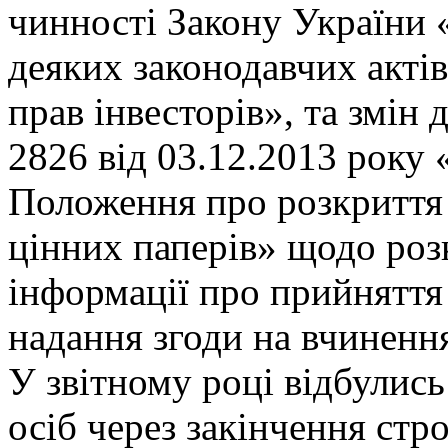
чинностi Закону України 
деяких законодавчих актi
прав iнвесторiв», та зм
2826 вiд 03.12.2013 року
Положення про розкриття 
цiнних паперiв» щодо роз
iнформацiї про прийняття
надання згоди на вчиненн
У звiтному роцi вiдбулись
осiб через закiнчення стр