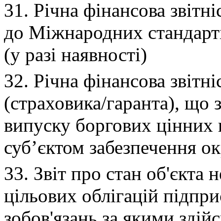
31. Річна фінансова звітні
до Міжнародних стандарті
(у разі наявності)
32. Річна фінансова звітн
(страховика/гаранта), що 
випуску боргових цінних 
суб’єктом забезпечення о
33. Звіт про стан об'єкта н
цільових облігацій підпр
зобов'язань за якими зді