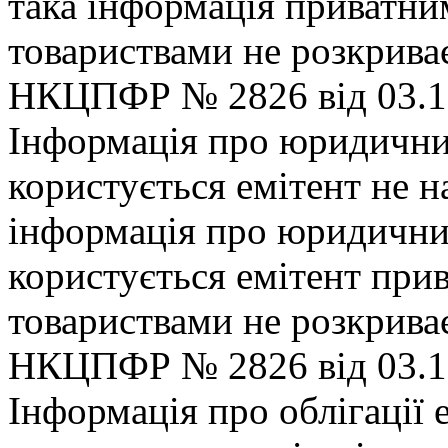
така iнформацiя приватн
товариствами не розкриває
НКЦПФР № 2826 вiд 03.12
Iнформацiя про юридични
користується емiтент не н
iнформацiя про юридични
користується емiтент пр
товариствами не розкриває
НКЦПФР № 2826 вiд 03.12
Iнформацiя про облiгацiї е