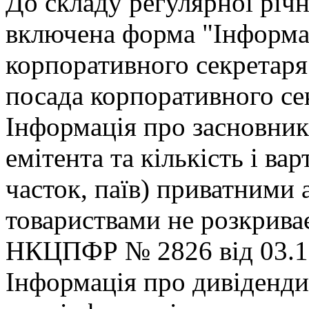
До складу регулярної рiчн
включена форма "Iнформа
корпоративного секретаря"
посада корпоративного се
Iнформацiя про засновникi
емiтента та кiлькiсть i вар
часток, паїв) приватними
товариствами не розкриває
НКЦПФР № 2826 вiд 03.12
Iнформацiя про дивiденди 