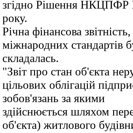
згiдно Рiшення НКЦПФР №
року.
Рiчна фiнансова звiтнiсть,
мiжнародних стандартiв бу
складалась.
"Звiт про стан об'єкта неру
цiльових облiгацiй пiдпр
зобов'язань за якими
здiйснюється шляхом пере
об'єкта) житлового будiвни