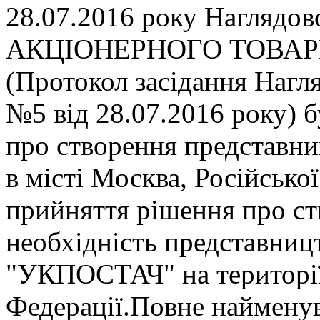
28.07.2016 року Нагля
АКЦIОНЕРНОГО ТОВАР
(Протокол засiдання Нагл
№5 вiд 28.07.2016 року) 
про створення представ
в мiстi Москва, Росiйсько
прийняття рiшення про ст
необхiднiсть представниц
"УКПОСТАЧ" на територiї
Федерацiї.Повне найменув