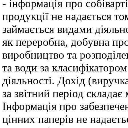
- iнформацiя про собiвартi
продукцiї не надається то
займається видами дiяльн
як переробна, добувна пр
виробництво та розподiлен
та води за класифiкатором
дiяльностi. Дохiд (виручка
за звiтний перiод складає
Iнформацiя про забезпече
цiнних паперiв не надаєтьс