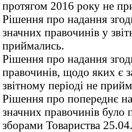
протягом 2016 року не пр
Рiшення про надання згод
значних правочинiв у звiт
приймались.
Рiшення про надання згод
правочинiв, щодо яких є з
звiтному перiодi не прийм
Рiшення про попереднє на
значних правочинiв було 
зборами Товариства 25.04