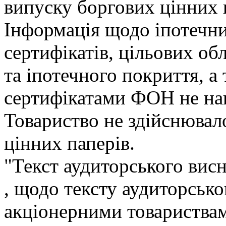
випуску боргових цiнних 
Iнформацiя щодо iпотечни
сертифiкатiв, цiльових обл
та iпотечного покриття, а
сертифiкатами ФОН не нав
Товариство не здiйснювал
цiнних паперiв.
"Текст аудиторського висн
, щодо тексту аудиторськ
акцiонерними товариствам