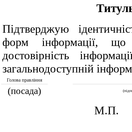
Титул
Підтверджую ідентичніс
форм інформації, що 
достовірність інформац
загальнодоступній інформа
Голова правлiння
(посада)
(підп
М.П.