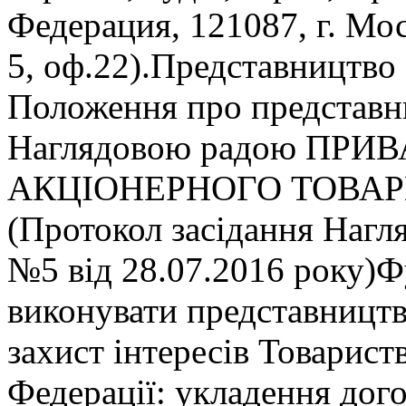
Федерация, 121087, г. Моск
5, оф.22).Представництво 
Положення про представн
Наглядовою радою ПРИ
АКЦIОНЕРНОГО ТОВАР
(Протокол засiдання Нагл
№5 вiд 28.07.2016 року)Фу
виконувати представництв
захист iнтересiв Товариств
Федерацiї: укладення дого