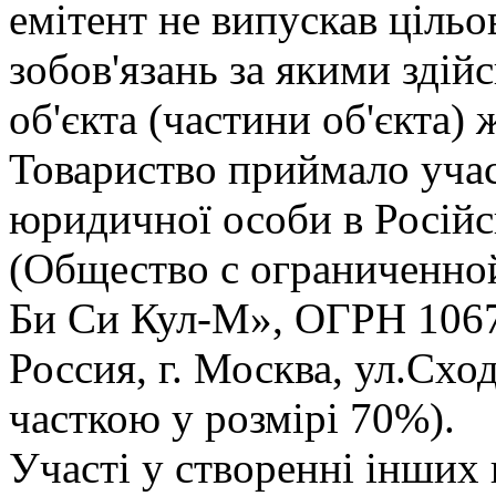
емiтент не випускав цiльо
зобов'язань за якими здi
об'єкта (частини об'єкта)
Товариство приймало учас
юридичної особи в Росiйс
(Общество с ограниченно
Би Си Кул-М», ОГРН 1067
Россия, г. Москва, ул.Сход
часткою у розмiрi 70%).
Участi у створеннi iнших