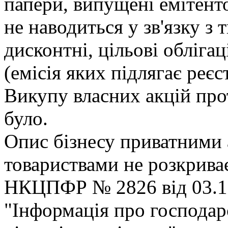
папери, випущенi емiтенто
не наводиться у зв'язку з 
дисконтнi, цiльовi облiгац
(емiсiя яких пiдлягає реєс
Викупу власних акцiй про
було.
Опис бiзнесу приватними
товариствами не розкриває
НКЦПФР № 2826 вiд 03.12
"Iнформацiя про господар