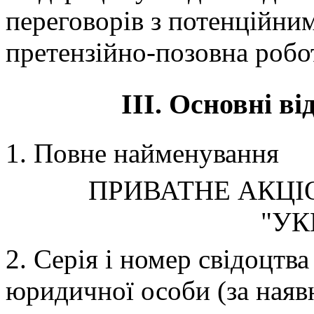
переговорiв з потенцiйни
претензiйно-позовна робо
III. Основні ві
1. Повне найменування
ПРИВАТНЕ АКЦI
"УК
2. Серія і номер свідоцтв
юридичної особи (за наяв