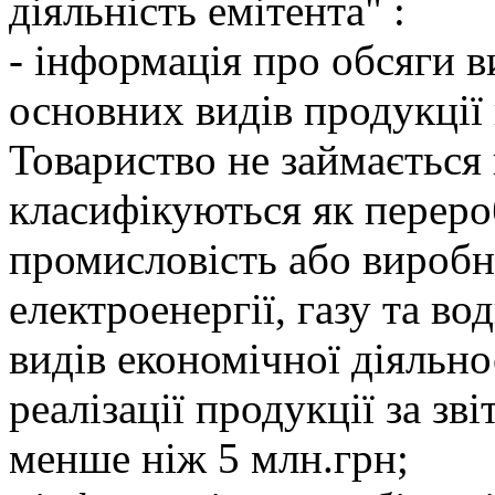
дiяльнiсть емiтента" :
- iнформацiя про обсяги в
основних видiв продукцiї 
Товариство не займається
класифiкуються як переро
промисловiсть або виробн
електроенергiї, газу та во
видiв економiчної дiяльнос
реалiзацiї продукцiї за зв
менше нiж 5 млн.грн;