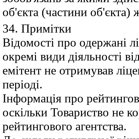
об'єкта (частини об'єкта)
34. Примітки
Вiдомостi про одержанi лi
окремi види дiяльностi вiд
емiтент не отримував лiце
перiодi.
Iнформацiя про рейтингове
оскiльки Товариство не к
рейтингового агентства.